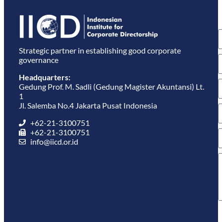
S
u
e
Strategic partner in establishing good corporate
governance
Headquarters:
Gedung Prof. M. Sadli (Gedung Magister Akuntansi) Lt.
1
Jl. Salemba No.4 Jakarta Pusat Indonesia
+62-21-3100751
+62-21-3100751
info@iicd.or.id